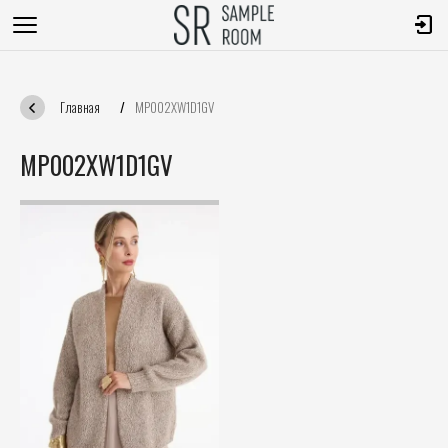
Главная
/
MP002XW1D1GV
MP002XW1D1GV