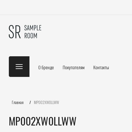
О бренде
Покупателям
Контакты
Главная
/
MP002XW0LLWW
MP002XW0LLWW