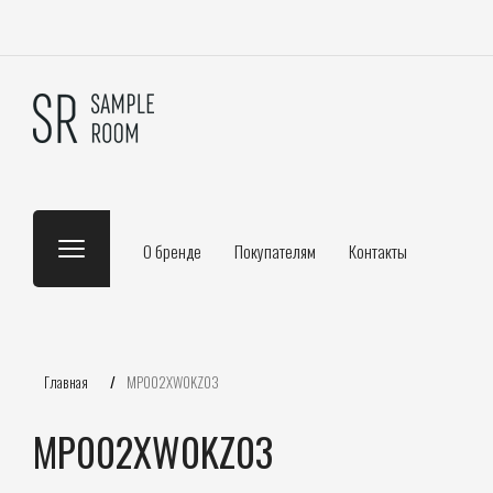
О бренде
Покупателям
Контакты
Главная
/
MP002XW0KZ03
MP002XW0KZ03